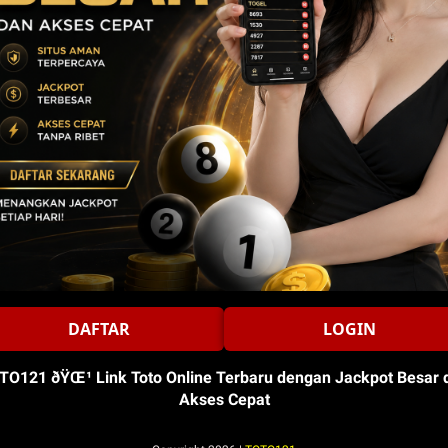
ik dan terpopuler di Indonesia,
rmainan paling lengkap dan
ar. Dengan strategi yang pas,
agi sekedar mimpi belaka. Nggak
kmatin hasil kemenangan, begitu
tarik saldomu dan tinggal tunggu
keningmu. Keamanan data dan
ji kami. TOTO121 siap menemani
online. Yuk daftar sekarang juga
paling seru dan menguntungkan
DAFTAR
LOGIN
TO121 ðŸŒ¹ Link Toto Online Terbaru dengan Jackpot Besar 
Akses Cepat