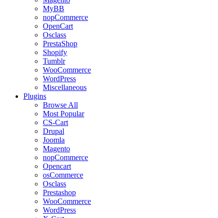
MyBB
nopCommerce
OpenCart
Osclass
PrestaShop
Shopify
Tumblr
WooCommerce
WordPress
Miscellaneous
Plugins
Browse All
Most Popular
CS-Cart
Drupal
Joomla
Magento
nopCommerce
Opencart
osCommerce
Osclass
Prestashop
WooCommerce
WordPress