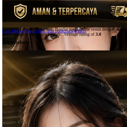
Togel Online Resmi Terbaik
Gabung di TOTO121 untuk mendapatkan prediksi situs Toto
Macau 4D akurat setiap hari. Bandar togel online resmi dengan data
Live Demo
View Video
Add bookmark
8 likes
angka lengkap dan akses mudah.
Average rating of
3.0
Screenshots