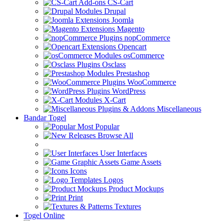
CS-Cart
Drupal
Joomla
Magento
nopCommerce
Opencart
osCommerce
Osclass
Prestashop
WooCommerce
WordPress
X-Cart
Miscellaneous
Bandar Togel
Most Popular
Browse All
User Interfaces
Game Assets
Icons
Logos
Product Mockups
Print
Textures
Togel Online