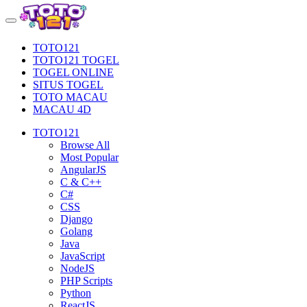
TOTO121
TOTO121 TOGEL
TOGEL ONLINE
SITUS TOGEL
TOTO MACAU
MACAU 4D
TOTO121
Browse All
Most Popular
AngularJS
C & C++
C#
CSS
Django
Golang
Java
JavaScript
NodeJS
PHP Scripts
Python
ReactJS