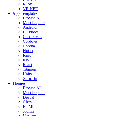
Ruby
VB.NET
App Templates
Browse All
Most Popular
Android
Buildbox
Construct 3
Cordova
Corona
Flutter
Ionic
iOS
React
Titanium
Unity
Xamarin
Themes
Browse All
Most Popular
Drupal
Ghost
HTML
Joomla
Magento