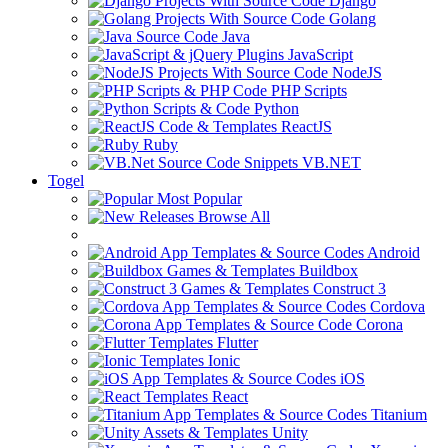
Django
Golang
Java
JavaScript
NodeJS
PHP Scripts
Python
ReactJS
Ruby
VB.NET
Togel
Most Popular
Browse All
Android
Buildbox
Construct 3
Cordova
Corona
Flutter
Ionic
iOS
React
Titanium
Unity