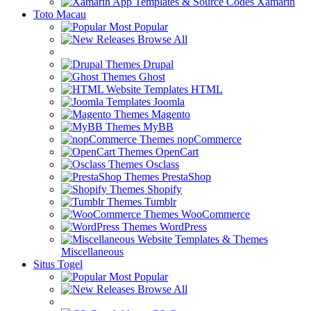
Xamarin
Toto Macau
Most Popular
Browse All
Drupal
Ghost
HTML
Joomla
Magento
MyBB
nopCommerce
OpenCart
Osclass
PrestaShop
Shopify
Tumblr
WooCommerce
WordPress
Miscellaneous
Situs Togel
Most Popular
Browse All