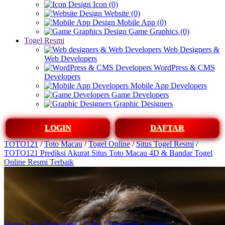
Icon (0)
Website (0)
Mobile App (0)
Game Graphics (0)
Togel Resmi
Web Designers &
Web Developers
WordPress & CMS
Developers
Mobile App Developers
Game Developers
Graphic Designers
LOGIN
DAFTAR
TOTO121
/
Toto Macau
/
Togel Online
/
Situs Togel Resmi
/
TOTO121 Prediksi Akurat Situs Toto Macau 4D & Bandar Togel
Online Resmi Terbaik
Home
/
App Templates
/
Unity
/
Templates
/
Casual