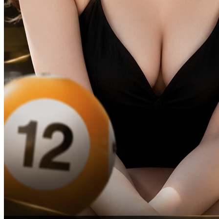
TOTO121 ⭐️ Situs Toto Online
Gacor Hari Ini dengan RTP
Tinggi dan Jackpot
Besar
TOTO121 Prediksi
Akurat Situs Toto Macau 4D &
Bandar Togel Online Resmi
Terbaik