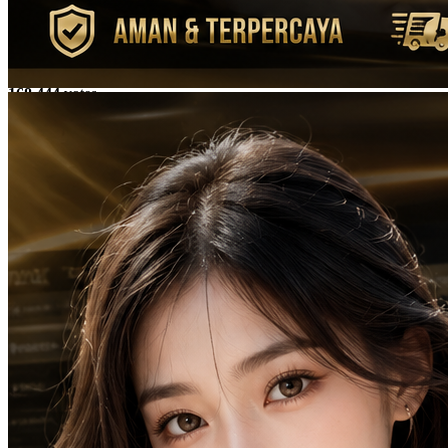
Gabung di TOTO121 untuk mendapatkan prediksi situs Toto
Macau 4D akurat setiap hari. Bandar togel online resmi dengan data
angka lengkap dan akses mudah.
Average rating of
4.9
based on
168.444
votes